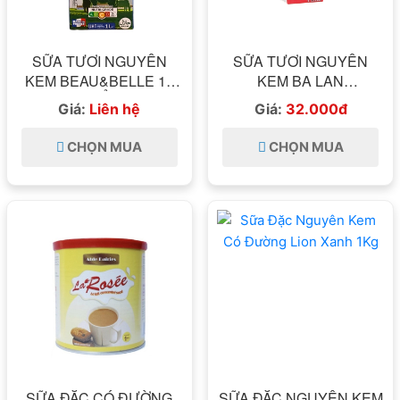
SỮA TƯƠI NGUYÊN
SỮA TƯƠI NGUYÊN
KEM BEAU&BELLE 1L
KEM BA LAN
[NHẬP KHẨU PHÁP]
MLEKOVITA 1L
Giá:
Liên hệ
Giá:
32.000đ
CHỌN MUA
CHỌN MUA
SỮA ĐẶC CÓ ĐƯỜNG
SỮA ĐẶC NGUYÊN KEM