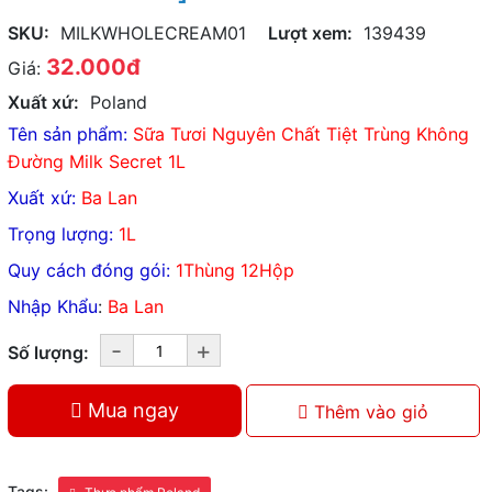
SKU:
MILKWHOLECREAM01
Lượt xem:
139439
32.000đ
Giá:
Xuất xứ:
Poland
Tên sản phẩm:
Sữa Tươi Nguyên Chất Tiệt Trùng Không
Đường Milk Secret 1L
Xuất xứ:
Ba Lan
Trọng lượng:
1L
Quy cách đóng gói:
1Thùng 12Hộp
Nhập Khẩu
:
Ba Lan
-
+
Số lượng:
Mua ngay
Thêm vào giỏ
Tags: