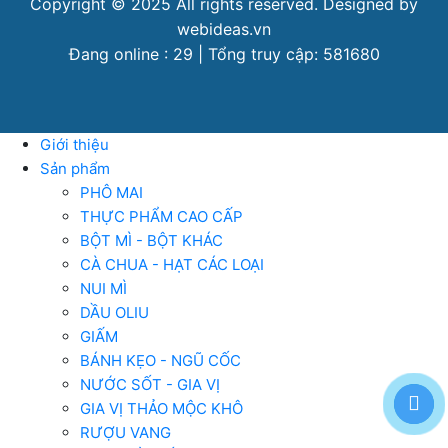
Copyright © 2025 All rights reserved. Designed by
webideas.vn
Đang online : 29 | Tổng truy cập: 581680
Giới thiệu
Sản phẩm
PHÔ MAI
THỰC PHẨM CAO CẤP
BỘT MÌ - BỘT KHÁC
CÀ CHUA - HẠT CÁC LOẠI
NUI MÌ
DẦU OLIU
GIẤM
BÁNH KẸO - NGŨ CỐC
NƯỚC SỐT - GIA VỊ
GIA VỊ THẢO MỘC KHÔ
RƯỢU VANG