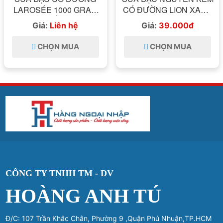
LAROSÉE 1000 GRAM
CÓ ĐƯỜNG LION XANH
LOẠI NẮP GIẬT
1KG
Giá:
Liên hệ
Giá:
39.000đ
CHỌN MUA
CHỌN MUA
CÔNG TY TNHH TM - DV
HOÀNG ANH TÚ
Đ/C: 107 Trần Khắc Chân, Phường 9 ,Quận Phú Nhuận,TP.HCM