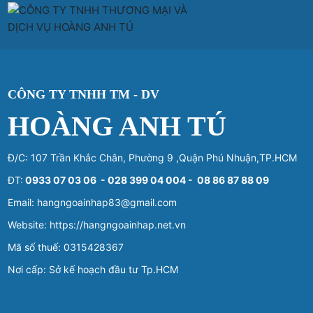
thành xu hướng phổ biến,
tăng, hàng Mỹ đi đầu về chất
đặc biệt trong các gia đình
lượng là những lý do mà
trẻ, người nội trợ hiện đại và
hàng hóa Mỹ ngày càng
các đầu bếp tại gia.
được người Việt ưa chuộng
tại Việt Nam
CÔNG TY TNHH TM - DV
HOÀNG ANH TÚ
Đ/C: 107 Trần Khắc Chân, Phường 9 ,Quận Phú Nhuận,TP.HCM
ĐT:
0933 07 03 06 - 028 399 04 004 - 08 86 87 88 09
Email: hangngoainhap83@gmail.com
Website: https://hangngoainhap.net.vn
Mã số thuế: 0315428367
Nơi cấp: Sở kế hoạch đầu tư Tp.HCM