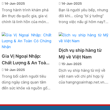
Loại Gia Vị Ngoại Nhập
Vị Bữa Cơm Gia Đình
14-Jun-2025
14-Jun-2025
Được Ưa Chuộng Nhất
Thêm Hấp Dẫn
Trong hành trình khám phá
Bạn là người yêu bếp, nhưng
ẩm thực đa quốc gia, gia vị
đôi khi… cũng “bí ý tưởng”
chính là linh hồn của món
trong việc nấu gì hôm nay?
ăn. Mỗi nền văn hóa lại có
Hãy thử một cách đơn giản
những loại gia vị đặc trưng,
nhưng hiệu quả: thêm chút
tạo nên hương vị riêng biệt
gia vị ngoại nhập vào món
khó nhầm lẫn. Nếu bạn yêu
Việt quen thuộc. Chỉ cần
Dịch vụ ship hàng từ
thích nấu ăn, dưới đây là
thay đổi nhẹ nhàng, bạn đã
Gia Vị Ngoại Nhập:
Mỹ về Việt Nam
những loại gia vị ngoại nhập
có thể mang đến trải nghiệm
Chất Lượng & An Toàn
phổ biến từ Nhật Bản, Hàn
ẩm thực mới mẻ cho cả nhà
15-Jun-2025
Quốc, Thái Lan, Ấn Độ, Ý và
mà không cần phải học món
Có Chứng Nhận
14-Jun-2025
Dịch vụ ship hàng từ mỹ về
Mexico mà bạn không nên
Âu, Hàn hay Nhật phức tạp.
Trong bối cảnh người tiêu
việt nam với chi phí hợp lý
bỏ lỡ.
dùng ngày càng quan tâm
của hangngoainhap.net.vn.
đến sức khỏe và nguồn gốc
Sử dụng hàng Mỹ đang trở
thực phẩm, việc lựa chọn gia
thành xu hướng tiêu dùng
vị ngoại nhập chính hãng, có
hiện nay. Lượng người Việt
chứng nhận an toàn đang trở
định cư ở Mỹ ngày càng