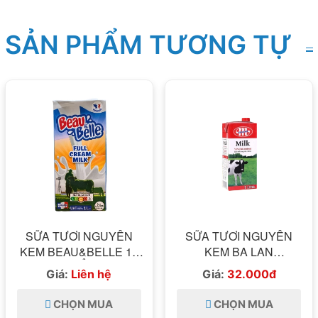
SẢN PHẨM TƯƠNG TỰ
SỮA TƯƠI NGUYÊN
SỮA TƯƠI NGUYÊN
KEM BEAU&BELLE 1L
KEM BA LAN
[NHẬP KHẨU PHÁP]
MLEKOVITA 1L
Giá:
Liên hệ
Giá:
32.000đ
CHỌN MUA
CHỌN MUA