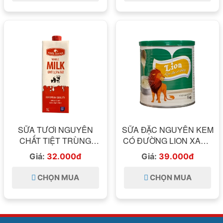
SỮA TƯƠI NGUYÊN
SỮA ĐẶC NGUYÊN KEM
CHẤT TIỆT TRÙNG
CÓ ĐƯỜNG LION XANH
KHÔNG ĐƯỜNG MILK
1KG
Giá:
32.000đ
Giá:
39.000đ
SECRET 1L [NHẬP
KHẨU BA LAN]
CHỌN MUA
CHỌN MUA