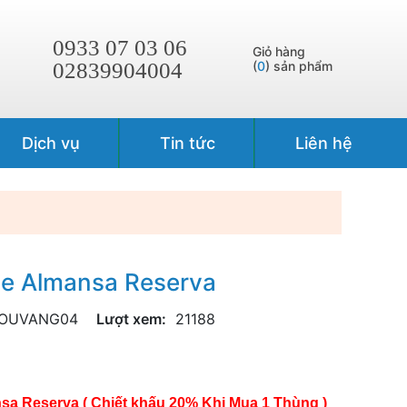
0933 07 03 06
Giỏ hàng
02839904004
(
0
) sản phẩm
Dịch vụ
Tin tức
Liên hệ
De Almansa Reserva
OUVANG04
Lượt xem:
21188
 Reserva ( Chiết khấu 20% Khi Mua 1 Thùng )