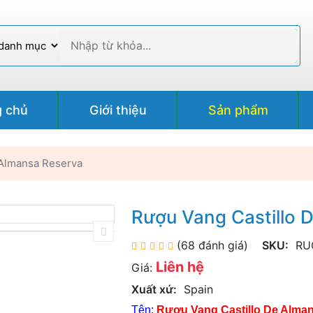
g chủ
Giới thiệu
Sản phẩm
 Almansa Reserva
Rượu Vang Castillo 
(68 đánh giá)
SKU:
RU
Liên hệ
Giá:
Xuất xứ:
Spain
Tên:
Rượu Vang Castillo De Almansa