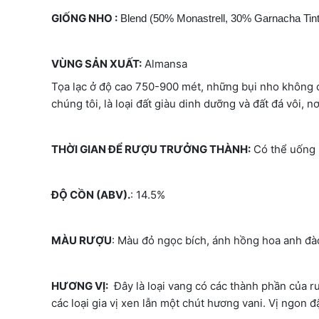
GIỐNG NHO :
Blend (50% Monastrell, 30% Garnacha Tint
VÙNG SẢN XUẤT:
Almansa
Tọa lạc ở độ cao 750-900 mét, những bụi nho không c
chúng tôi, là loại đất giàu dinh dưỡng và đất đá vôi, nơ
THỜI GIAN ĐỂ RƯỢU TRƯỞNG THÀNH:
Có thể uống n
ĐỘ CỒN (ABV).
: 14.5%
MÀU RƯỢU
: Màu đỏ ngọc bích, ánh hồng hoa anh đà
HƯƠNG VỊ:
Đây là loại vang có các thành phần của r
các loại gia vị xen lẫn một chút hương vani. Vị ngon