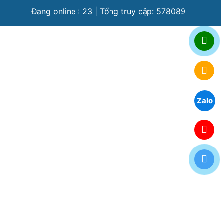
Đang online : 23 | Tổng truy cập: 578089
Zalo