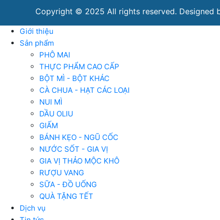
Copyright © 2025 All rights reserved. Designed
Giới thiệu
Sản phẩm
PHÔ MAI
THỰC PHẨM CAO CẤP
BỘT MÌ - BỘT KHÁC
CÀ CHUA - HẠT CÁC LOẠI
NUI MÌ
DẦU OLIU
GIẤM
BÁNH KẸO - NGŨ CỐC
NƯỚC SỐT - GIA VỊ
GIA VỊ THẢO MỘC KHÔ
RƯỢU VANG
SỮA - ĐỒ UỐNG
QUÀ TẶNG TẾT
Dịch vụ
Tin tức