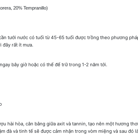
orera, 20% Tempranillo)
ần tưới nước có tuổi từ 45-65 tuổi được trồng theo phương pháp
i đây rất ít mưa.
gay bây giờ hoặc có thể để trữ trong 1-2 năm tới.
o
ượu hài hòa, cân bằng giữa axit và tannin, tạo nên một hương t
 đậm đà và tinh tế sẽ được cảm nhận trong vòm miệng và sau đó l