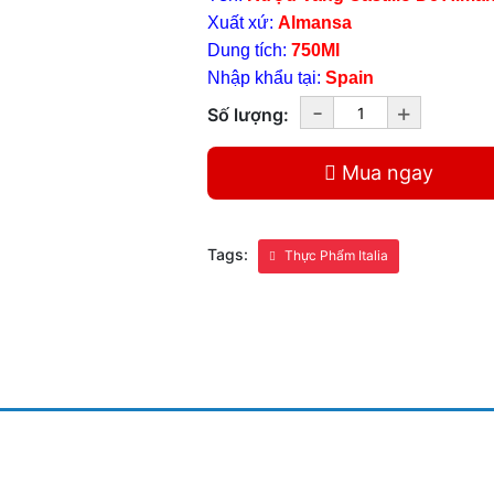
Xuất xứ:
Almansa
Dung tích:
750Ml
Nhập khẩu tại:
Spain
-
+
Số lượng:
Mua ngay
Tags:
Thực Phẩm Italia