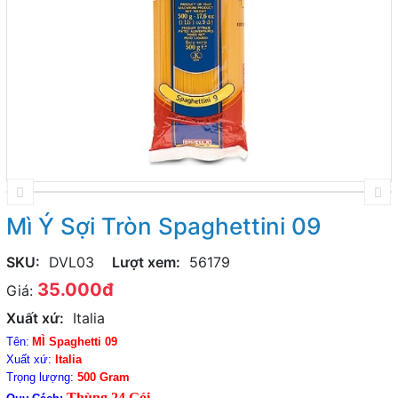
Mì Ý Sợi Tròn Spaghettini 09
SKU:
DVL03
Lượt xem:
56179
35.000đ
Giá:
Xuất xứ:
Italia
Tên:
MÌ Spaghetti 09
Xuất xứ:
Italia
Trọng lượng:
500 Gram
Thùng 24 Gói