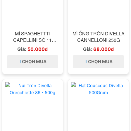
MÌ SPAGHETTTI
MÌ ỐNG TRÒN DIVELLA
CAPELLINI SỐ 11
CANNELLONI 250G
DIVELLA 500GR - MỆNH
Giá:
50.000đ
Giá:
68.000đ
DANH SỢI TÓC THIÊN
THẦN ANGEL HAIR
CHỌN MUA
CHỌN MUA
ITALIA