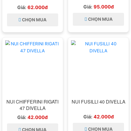
500GRAM ITALIA - BỘT
Giá:
95.000đ
Giá:
62.000đ
BẮP
CHỌN MUA
CHỌN MUA
NUI CHIFFERINI RIGATI
NUI FUSILLI 40 DIVELLA
47 DIVELLA
Giá:
42.000đ
Giá:
42.000đ
CHỌN MUA
CHỌN MUA