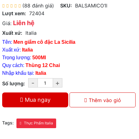
(88 đánh giá)
SKU:
BALSAMICO1l
Lượt xem:
72404
Liên hệ
Giá:
Xuất xứ:
Italia
Tên:
Men giấm cô đặc La Sicilia
Xuất xứ:
Italia
Trọng lượng:
500Ml
Quy cách:
Thùng 12 Chai
Nhập khẩu tại:
Italia
-
+
Số lượng:
Mua ngay
Thêm vào giỏ
Tags:
Thực Phẩm Italia