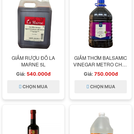
GIẤM RƯỢU ĐỎ LA
GIẤM THƠM BALSAMIC
MARNE 5L
VINEGAR METRO CHEF
5L
Giá:
540.000đ
Giá:
750.000đ
CHỌN MUA
CHỌN MUA