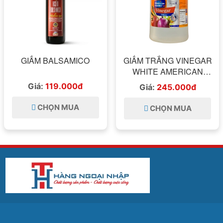
GIẤM BALSAMICO
GIẤM TRẮNG VINEGAR
WHITE AMERICAN
GARDEN 3,79L
Giá:
119.000đ
Giá:
245.000đ
CHỌN MUA
CHỌN MUA