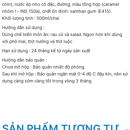
chín), nước ép nho cô đặc, đường, màu tổng hợp (caramel
nhóm I - INS 150a), chất ổn định: xanthan gum (E415).
Khối lượng tịnh : 500ml/chai
Hướng dẫn sử dụng :
Dùng chế biến món ăn: rau củ và salad. Ngon hơn khi dùng
với phô mai, thịt nướng và thịt luộc
Hạn sử dụng : 24 tháng kể từ ngày sản xuất
Hướng dẫn bảo quản :
Chưa mở hộp : Bảo quản nhiệt độ phòng.
Sau khi mở hộp : Bảo quản ngăn mát 0-4 độ C đậy kín, nên sử
dụng càng sớm càng tốt trong vòng 3 tháng
SẢN PHẨM TƯƠNG TỰ