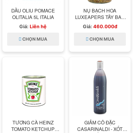
DẦU OLIU POMACE
NỤ BẠCH HOA
OLITALIA 5L ITALIA
LUXEAPERS TÂY BAN
NHA 935 GRAM
Giá:
Liên hệ
Giá:
460.000đ
LUXEAPERS CAPERS -
NHẬP KHẨU TÂY BAN
CHỌN MUA
CHỌN MUA
NHA
TƯƠNG CÀ HEINZ
GIẤM CÔ ĐẶC
TOMATO KETCHUP
CASARINALDI - XỐT