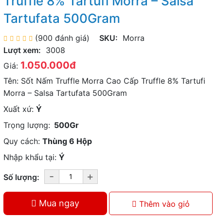
Truffle 8% Tartufi Morra – Salsa
Tartufata 500Gram
(900 đánh giá)
SKU:
Morra
Lượt xem:
3008
1.050.000đ
Giá:
Tên: Sốt Nấm Truffle Morra Cao Cấp Truffle 8% Tartufi
Morra – Salsa Tartufata 500Gram
Xuất xứ:
Ý
Trọng lượng:
500Gr
Quy cách:
Thùng 6 Hộp
Nhập khẩu tại:
Ý
-
+
Số lượng:
Mua ngay
Thêm vào giỏ