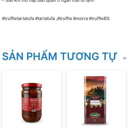
– Sau khi mở nắp bảo quản ở ngăn mát tủ lạnh
#truffletartatufa #tartatufa ,#truffle #morra #truffle8%
SẢN PHẨM TƯƠNG TỰ