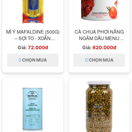
MÌ Ý MAFALDINE (500G)
CÀ CHUA PHƠI NẮNG
– SỢI TO - XOẮN
NGÂM DẦU MENU
DIVELLA
SOLEGGIATI ITALIA
Giá:
72.000đ
Giá:
620.000đ
800GRAM
CHỌN MUA
CHỌN MUA