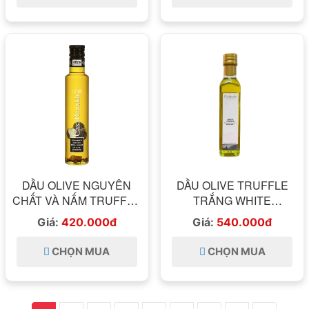
SICILIA 25G
DẦU OLIVE NGUYÊN
DẦU OLIVE TRUFFLE
CHẤT VÀ NẤM TRUFFLE
TRẮNG WHITE
BLACK CASA RINALDI
TRUFFLE FLAVOURED
Giá:
420.000đ
Giá:
540.000đ
TARTUFO 250ML
DRESSING IN OLIVE OIL
GEOFOODS 250ML
CHỌN MUA
CHỌN MUA