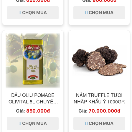
Giá:
620.000đ
Giá:
800.000đ
CHỌN MUA
CHỌN MUA
DẦU OLIU POMACE
NẤM TRUFFLE TƯƠI
OLIVITAL 5L CHUYÊN
NHẬP KHẨU Ý 1000GR
DÙNG HÀNG NGÀY
Giá:
850.000đ
Giá:
70.000.000đ
ITALIA
CHỌN MUA
CHỌN MUA