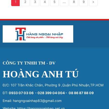
1
2
3
4
5
...
8
9
»
CÔNG TY TNHH TM - DV
HOÀNG ANH TÚ
Đ/C: 107 Trần Khắc Chân, Phường 9 ,Quận Phú Nhuận,TP.HCM
ĐT:
0933 07 03 06 - 028 399 04 004 - 08 86 87 88 09
Email: hangngoainhap83@gmail.com
Website: https://hangngoainhap.net.vn