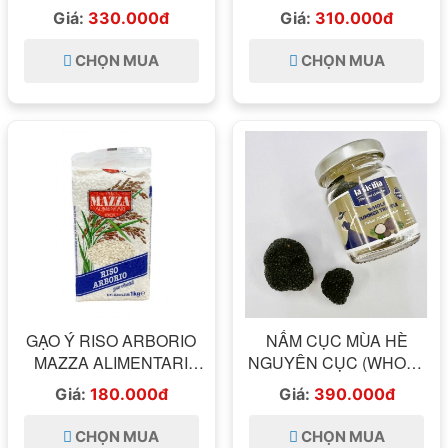
HEINZ 3,3KG
KEM GIẤM ACETO
Giá:
330.000đ
Giá:
310.000đ
BALSAMICO 500ML
ITALIA
CHỌN MUA
CHỌN MUA
GẠO Ý RISO ARBORIO
NẤM CỤC MÙA HÈ
MAZZA ALIMENTARI
NGUYÊN CỤC (WHOLE
ITALIA 1KG
SUMMER TRUFFLE –
Giá:
180.000đ
Giá:
390.000đ
ONLY TRUFFLE –
GIULIANO TARTUFI) LA
CHỌN MUA
CHỌN MUA