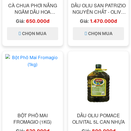
CÀ CHUA PHƠI NẮNG
DẦU OLIU SAN PATRIZIO
NGÂM DẦU HOA
NGUYÊN CHẤT - OLIVE
HƯỚNG DƯƠNG -
EXTRA VIRGIN OILS
Giá:
650.000đ
Giá:
1.470.000đ
MAZZA 1,7KG ITALIA
SAN PATRIZIO 5L ITALIA
-
CHỌN MUA
CHỌN MUA
BỘT PHÔ MAI
DẦU OLIU POMACE
FROMAGIO (1KG)
OLIVITAL 5L CAN NHỰA