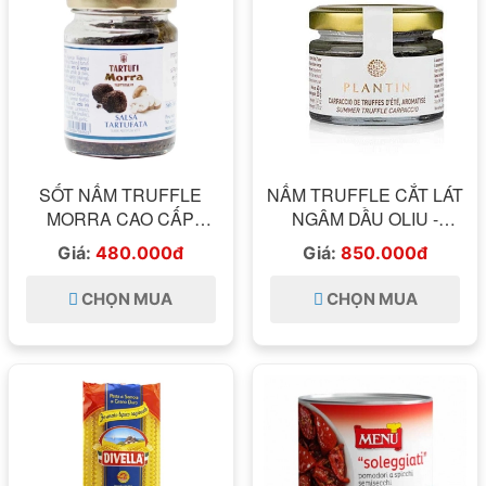
SỐT NẤM TRUFFLE
NẤM TRUFFLE CẮT LÁT
MORRA CAO CẤP
NGÂM DẦU OLIU -
TRUFFLE 8% TARTUFI
SUMMER TRUFFLE
Giá:
480.000đ
Giá:
850.000đ
MORRA – SALSA
CARPACCLO -PLANTIN
TARTUFATA 200 GRAM
100G
CHỌN MUA
CHỌN MUA