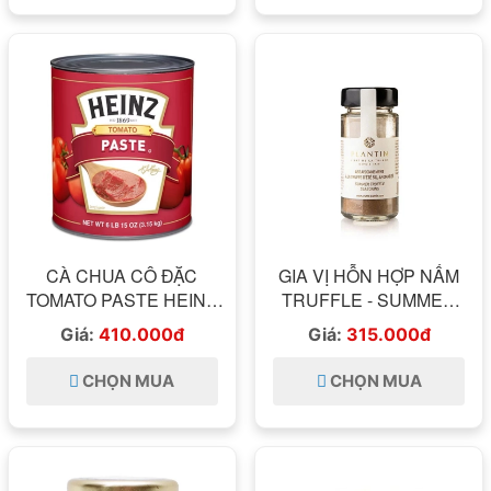
CÀ CHUA CÔ ĐẶC
GIA VỊ HỖN HỢP NẤM
TOMATO PASTE HEINZ
TRUFFLE - SUMMER
3,15KG
TRUFFLE SEASONING
Giá:
410.000đ
Giá:
315.000đ
50G - PLANTIN 50GRAM
CHỌN MUA
CHỌN MUA