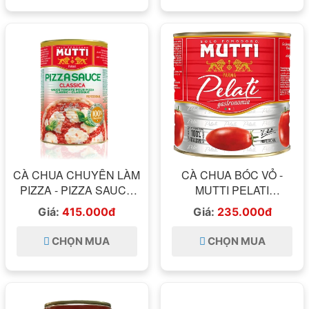
CÀ CHUA CHUYÊN LÀM
CÀ CHUA BÓC VỎ -
PIZZA - PIZZA SAUCE
MUTTI PELATI
CLASSICA MUTTI 4,1KG
GASTRONOMIA 2.5KG
Giá:
415.000đ
Giá:
235.000đ
ITALIA
CHỌN MUA
CHỌN MUA