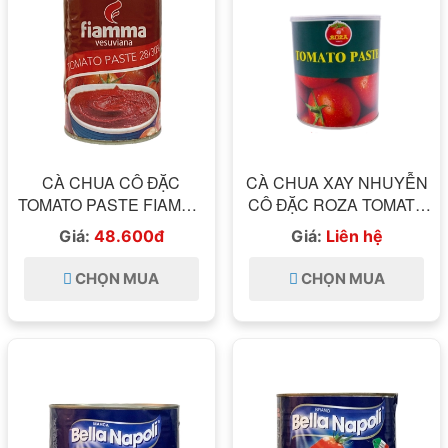
CÀ CHUA CÔ ĐẶC
CÀ CHUA XAY NHUYỄN
TOMATO PASTE FIAMMA
CÔ ĐẶC ROZA TOMATO
400GRAM
PASTE HỘP 3,2KG
Giá:
48.600đ
Giá:
Liên hệ
CHỌN MUA
CHỌN MUA