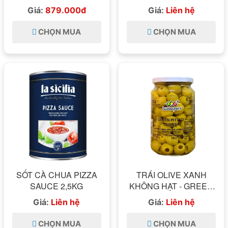
Giá:
879.000đ
Giá:
Liên hệ
CHỌN MUA
CHỌN MUA
SỐT CÀ CHUA PIZZA
TRÁI OLIVE XANH
SAUCE 2,5KG
KHÔNG HẠT - GREEN
PITTED OLIVES
Giá:
Liên hệ
Giá:
Liên hệ
LUXEAPERS 335GR
CHỌN MUA
CHỌN MUA