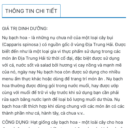
THÔNG TIN CHI TIẾT
GIÁ TRỊ DINH DƯỠNG:
Nụ bạch hoa - là những nụ chưa nở của một loại cây bụi
(Capparis spinosa ) có nguồn gốc ở vùng Địa Trung Hải. Được
biết đến như là một loại gia vi thực phẩm sử dụng trong các
món ăn Địa Trung Hải từ thời cổ đại, đặc biệt được sử dụng
với cá, nước sốt và salad bởi hương vị cay nồng và mạnh mẽ
của nó, ngày nay Nụ bạch hoa còn được sử dụng cho nhiều
menu ẩm thực khác hoặc dùng để trang trí món ăn . Nụ bạch
hoa thường được đóng gói trong nước muối, hay được ướp
cùng với muối để trữ vì vậy trước khi sử dụng bạn cần phải
rửa sạch bằng nước lạnh để loại bỏ lượng muối dư thừa. Nụ
bạch hoa rất thích hợp khi dùng chung với các món ăn có các
thành phần như cá, hành tây, cà chua v.v..
CÔNG DỤNG: Hạt giống cây bạch hoa - một loài cây cho hoa