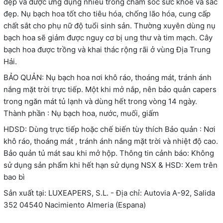
đẹp và được ứng dụng nhiều trong chăm sóc sức khỏe và sắc
đẹp. Nụ bạch hoa tốt cho tiêu hóa, chống lão hóa, cung cấp
chất sắt cho phụ nữ độ tuổi sinh sản. Thường xuyên dùng nụ
bạch hoa sẽ giảm được nguy cơ bị ung thư và tim mạch. Cây
bạch hoa được trồng và khai thác rộng rãi ở vùng Địa Trung
Hải.
BẢO QUẢN: Nụ bạch hoa nơi khô ráo, thoáng mát, tránh ánh
nắng mặt trời trực tiếp. Một khi mở nắp, nên bảo quản capers
trong ngăn mát tủ lạnh và dùng hết trong vòng 14 ngày.
Thành phần : Nụ bạch hoa, nước, muối, giấm
HDSD: Dùng trực tiếp hoặc chế biến tùy thích Bảo quản : Nơi
khô ráo, thoáng mát , tránh ánh nắng mặt trời và nhiệt độ cao.
Bảo quản tủ mát sau khi mở hộp. Thông tin cảnh báo: Không
sử dụng sản phẩm khi hết hạn sử dụng NSX & HSD: Xem trên
bao bì
Sản xuất tại: LUXEAPERS, S.L. - Địa chỉ: Autovia A-92, Salida
352 04540 Nacimiento Almeria (Espana)