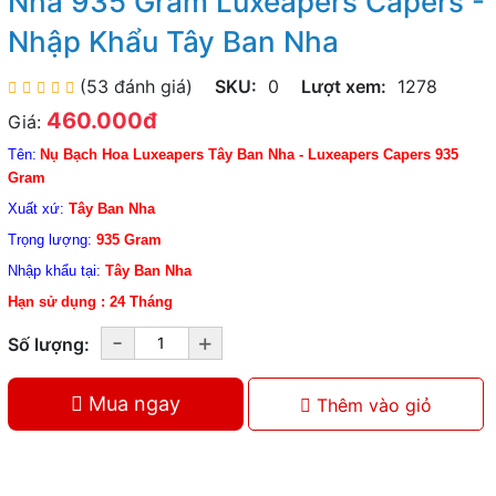
Nha 935 Gram Luxeapers Capers -
Nhập Khẩu Tây Ban Nha
(53 đánh giá)
SKU:
0
Lượt xem:
1278
460.000đ
Giá:
Tên:
Nụ Bạch Hoa Luxeapers Tây Ban Nha - Luxeapers Capers 935
Gram
Xuất xứ:
Tây Ban Nha
Trọng lượng:
935 Gram
Nhập khẩu tại:
Tây Ban Nha
Hạn sử dụng : 24 Tháng
-
+
Số lượng:
Mua ngay
Thêm vào giỏ