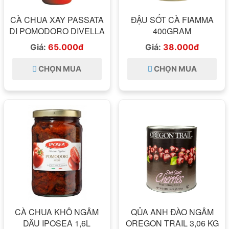
CÀ CHUA XAY PASSATA
ĐẬU SỐT CÀ FIAMMA
DI POMODORO DIVELLA
400GRAM
Giá:
65.000đ
Giá:
38.000đ
CHỌN MUA
CHỌN MUA
CÀ CHUA KHÔ NGÂM
QỦA ANH ĐÀO NGÂM
DẦU IPOSEA 1,6L
OREGON TRAIL 3,06 KG