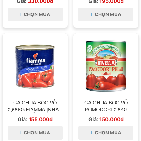
Giá:
330.000đ
Giá:
195.000đ
CHỌN MUA
CHỌN MUA
CÀ CHUA BÓC VỎ
CÀ CHUA BÓC VỎ
2,55KG FIAMMA [NHẬP
POMODORI 2.5KG
KHẨU Ý]
DIVELLA
Giá:
155.000đ
Giá:
150.000đ
CHỌN MUA
CHỌN MUA