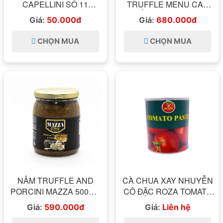
CAPELLINI SỐ 11
TRUFFLE MENU CAO
DIVELLA 500GR - MỆNH
CẤP 640GR ITALIA
Giá:
50.000đ
Giá:
680.000đ
DANH SỢI TÓC THIÊN
THẦN ANGEL HAIR
CHỌN MUA
CHỌN MUA
ITALIA
NẤM TRUFFLE AND
CÀ CHUA XAY NHUYỄN
PORCINI MAZZA 500GR
CÔ ĐẶC ROZA TOMATO
ITALIA
PASTE HỘP 3,2KG
Giá:
590.000đ
Giá:
Liên hệ