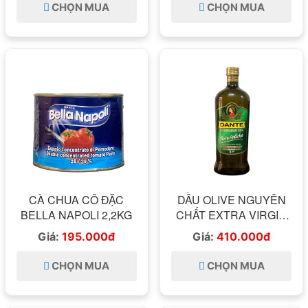
CHỌN MUA
CHỌN MUA
CÀ CHUA CÔ ĐẶC
DẦU OLIVE NGUYÊN
BELLA NAPOLI 2,2KG
CHẤT EXTRA VIRGIN
DANTE 1L
Giá:
195.000đ
Giá:
410.000đ
CHỌN MUA
CHỌN MUA