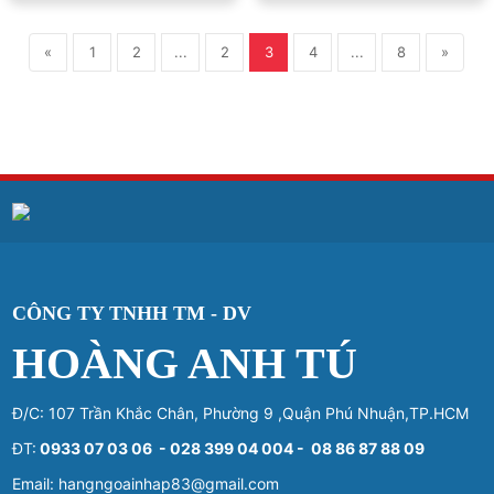
«
1
2
...
2
3
4
...
8
»
CÔNG TY TNHH TM - DV
HOÀNG ANH TÚ
Đ/C: 107 Trần Khắc Chân, Phường 9 ,Quận Phú Nhuận,TP.HCM
ĐT:
0933 07 03 06 - 028 399 04 004 - 08 86 87 88 09
Email: hangngoainhap83@gmail.com