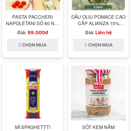
PASTA PACCHERI
DẦU OLIU POMACE CAO
NAPOLETANI SỐ 80 NUI
CẤP ALIANZA 10%
ỐNG DIVELLA HỘP
NGUYÊN CHẤT
Giá:
99.000đ
Giá:
Liên hệ
500G
CHỌN MUA
CHỌN MUA
MÌ SPAGHETTTI
SỐT KEM NẤM