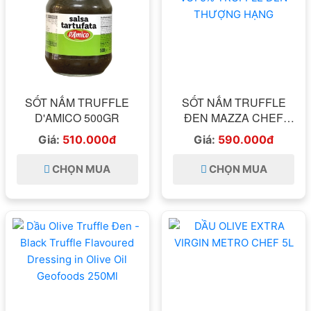
SỐT NẤM TRUFFLE
SỐT NẤM TRUFFLE
D'AMICO 500GR
ĐEN MAZZA CHEF
500GR VỚI 5% TRUFFLE
Giá:
510.000đ
Giá:
590.000đ
ĐEN THƯỢNG HẠNG
CHỌN MUA
CHỌN MUA