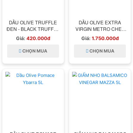
DẦU OLIVE TRUFFLE
DẦU OLIVE EXTRA
ĐEN - BLACK TRUFFLE
VIRGIN METRO CHEF
FLAVOURED DRESSING
5L
Giá:
420.000đ
Giá:
1.750.000đ
IN OLIVE OIL
GEOFOODS 250ML
CHỌN MUA
CHỌN MUA