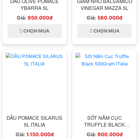
DẦU OLIVE POMACE
GIẤM NHO BALSAMICO
YBARRA 5L
VINEGAR MAZZA 5L
Giá:
950.000đ
Giá:
560.000đ
CHỌN MUA
CHỌN MUA
DẦU POMACE SILARUS
SỐT NẤM CỤC
5L ITALIA
TRUFFLE BLACK
500GRAM ITALIA
Giá:
1.150.000đ
Giá:
900.000đ